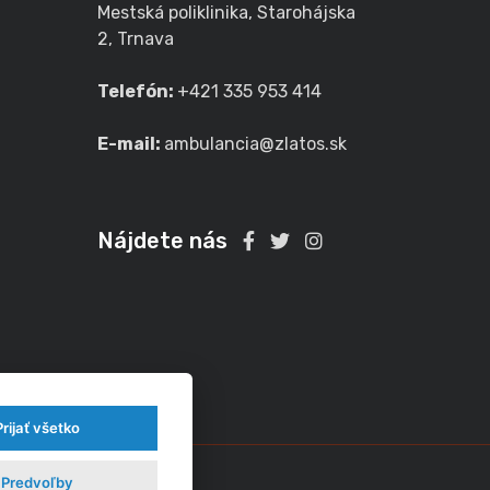
Mestská poliklinika, Starohájska
2, Trnava
Telefón:
+421 335 953 414
E-mail:
ambulancia@zlatos.sk
Nájdete nás
Prijať všetko
Predvoľby