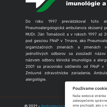
Do roku 1997 prevádzkoval túto a
Pneumoalergologická ambulancia skúsený pe
MUDr. Ján Tomašovič a v rokoch 1997 až 2
pod gesciou FNsP v Trnave, ako Pneumoale
organizačných zmenách a zmenách v 
jednotlivých odborov sa zosúladil názov
názvom odboru klinická imunológia a alerg
2001 sa pracovisko odčlenilo od FNsP v 
Zmluvné zdravotnícke zariadenie, Ambulan
alergológie.
Používame cooki
Naša webová stránka 
zabezpečenie správne
sme pochopili, ako s 
© 2021 -
Ambulancia MUDr. Andrej Zlatoš
all 