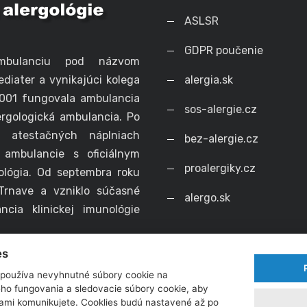
ASLSR
GDPR poučenie
mbulanciu pod názvom
diater a vynikajúci kolega
alergia.sk
001 fungovala ambulancia
sos-alergie.cz
rgologická ambulancia. Po
atestačných náplniach
bez-alergie.cz
 ambulancie s oficiálnym
proalergiky.cz
ológia. Od septembra roku
Trnave a vzniklo súčasné
alergo.sk
cia klinickej imunológie
es
používa nevyhnutné súbory cookie na
ho fungovania a sledovacie súbory cookie, aby
nami komunikujete. Cooklies budú nastavené až po
rights reserved.